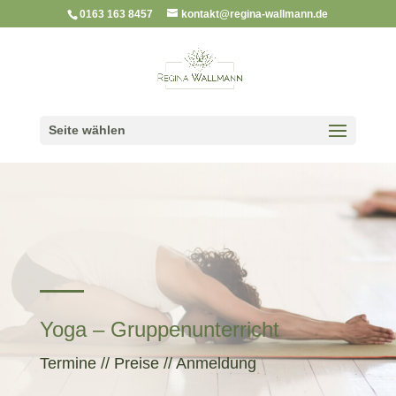
0163 163 8457
kontakt@regina-wallmann.de
Seite wählen
Yoga – Gruppenunterricht
Termine // Preise // Anmeldung