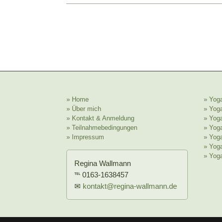
» Home
» Yog
» Über mich
» Yog
» Kontakt & Anmeldung
» Yoga
» Teilnahmebedingungen
» Yog
» Impressum
» Yoga
» Yog
» Yoga
Regina Wallmann
℡ 0163-1638457
✉
kontakt@regina-wallmann.de